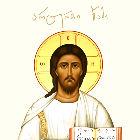
საწყისი გვერდი
ვიდეო ჩანაწერები
ამბიონის ქადაგებები
საჯარო შეხვედრები
ლექციები
სატელევიზიო გადაცემები
სხვა
ამონარიდები
ვიდეოამონარიდები
ტექსტური ამონარიდები
YouTube Shorts
სიახლეები
აუდიო ჩანაწერები