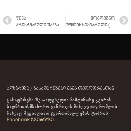
ᲬᲘᲜᲐ
ᲛᲝᲛᲓᲔᲕᲜᲝ
ქრისტეანული უანგარო ზნეობრივ–მორალური ცხოვრების შესახებ (კითხვა–პასუხი)
უფლის სიყვარული (კითხვა–პასუხი)
აღსარება / გასაუბრებები მამა თეოდორესთან
გასაუბრება შესაძლებელია მიმდინარე კვირის
საღმრთისმსახურო განრიგის მიხედვით, რომლის
ნახვაც შეგიძლიათ ჯვართამაღლების ტაძრის
Facebook გვერდზე.