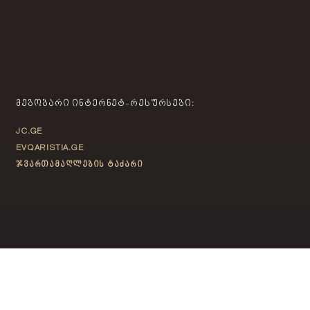
ᲛᲔᲒᲝᲑᲐᲠᲘ ᲘᲜᲢᲔᲠᲜᲔᲢ-ᲠᲔᲡᲣᲠᲡᲔᲑᲘ:
JC.GE
EVQARISTIA.GE
ჯვართამაღლების ტაძარი
ᲙᲝᲜᲢᲐᲥᲢᲘ