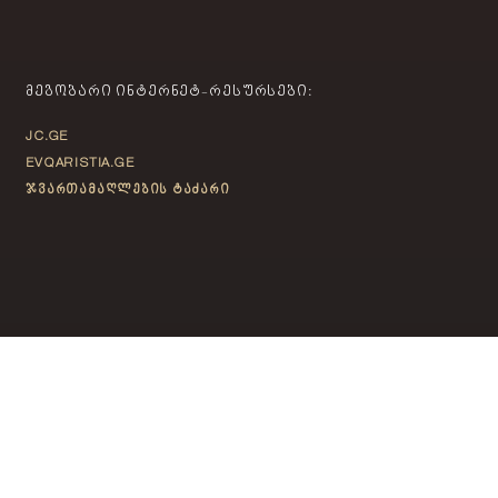
ᲛᲔᲒᲝᲑᲐᲠᲘ ᲘᲜᲢᲔᲠᲜᲔᲢ-ᲠᲔᲡᲣᲠᲡᲔᲑᲘ:
JC.GE
EVQARISTIA.GE
ჯვართამაღლების ტაძარი
ᲙᲝᲜᲢᲐᲥᲢᲘ
თბილისი, საბურთალო,
ფანასკერტელ-ციციშვილის ქ. N14
info@jc.ge