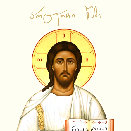
საწყისი გვერდი
ვიდეო ჩანაწერები
ამბიონის ქადაგებები
საჯარო შეხვედრები
ლექციები
სატელევიზიო გადაცემები
სხვა
ამონარიდები
ვიდეოამონარიდები
ტექსტური ამონარიდები
YouTube Shorts
სიახლეები
აუდიო ჩანაწერები