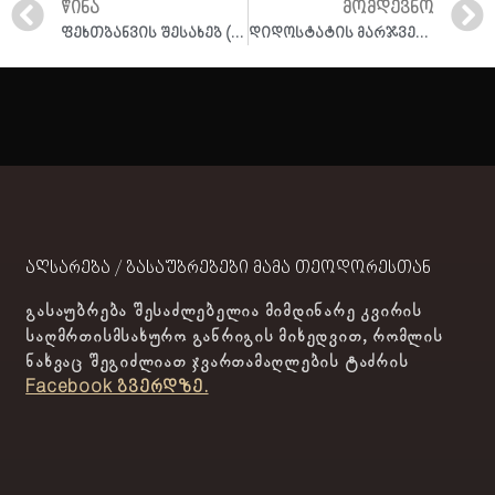
ᲬᲘᲜᲐ
ᲛᲝᲛᲓᲔᲕᲜᲝ
ფეხთბანვის შესახებ (კითხვა–პასუხი)
დიდოსტატის მარჯვენას“ შესახებ (კითხვა–პასუხი)
აღსარება / გასაუბრებები მამა თეოდორესთან
გასაუბრება შესაძლებელია მიმდინარე კვირის
საღმრთისმსახურო განრიგის მიხედვით, რომლის
ნახვაც შეგიძლიათ ჯვართამაღლების ტაძრის
Facebook გვერდზე.