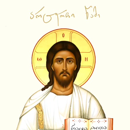
საწყისი გვერდი
ვიდეო ჩანაწერები
ამბიონის ქადაგებები
საჯარო შეხვედრები
ლექციები
სატელევიზიო გადაცემები
სხვა
ამონარიდები
ვიდეოამონარიდები
ტექსტური ამონარიდები
YouTube Shorts
სიახლეები
აუდიო ჩანაწერები