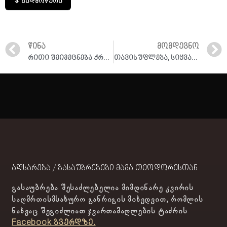
⇩ გადმოწერა
ᲬᲘᲜᲐ
ᲛᲝᲛᲓᲔᲕᲜᲝ
რითი შეიმეცნება ქრისტე და რა არის ამის უმაღლესი გამოვლინება რელიგიურ ცხოვრებაში? რისგან გვათავისუფლებს და რას გვასწავლის ისიქაზმი და ევქარისტია? (ამონარიდი)
თავისუფლება, სიყვარული, რელიგია – გადაცემა “ფსიქოსპექტრი” (10 დეკ. 2019)
აღსარება / გასაუბრებები მამა თეოდორესთან
გასაუბრება შესაძლებელია მიმდინარე კვირის
საღმრთისმსახურო განრიგის მიხედვით, რომლის
ნახვაც შეგიძლიათ ჯვართამაღლების ტაძრის
Facebook გვერდზე.