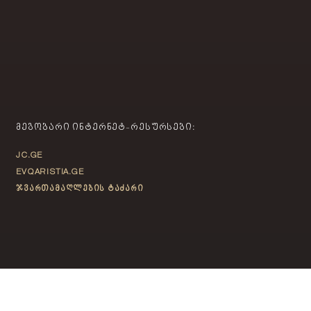
ᲛᲔᲒᲝᲑᲐᲠᲘ ᲘᲜᲢᲔᲠᲜᲔᲢ-ᲠᲔᲡᲣᲠᲡᲔᲑᲘ:
JC.GE
EVQARISTIA.GE
ჯვართამაღლების ტაძარი