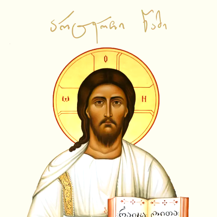
საწყისი გვერდი
ვიდეო ჩანაწერები
ამბიონის ქადაგებები
საჯარო შეხვედრები
ლექციები
სატელევიზიო გადაცემები
სხვა
ამონარიდები
ვიდეოამონარიდები
ტექსტური ამონარიდები
YouTube Shorts
სიახლეები
აუდიო ჩანაწერები