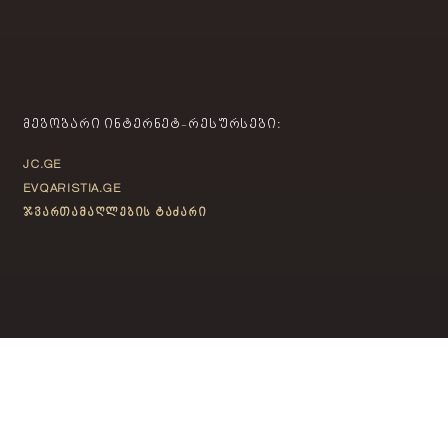
ᲛᲔᲒᲝᲑᲐᲠᲘ ᲘᲜᲢᲔᲠᲜᲔᲢ-ᲠᲔᲡᲣᲠᲡᲔᲑᲘ:
JC.GE
EVQARISTIA.GE
ჯვართამაღლების ტაძარი
ᲙᲝᲜᲢᲐᲥᲢᲘ
თბილისი, საბურთალო,