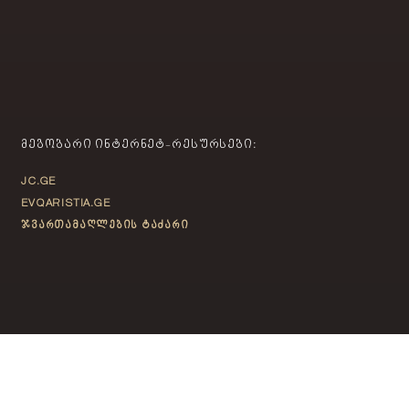
ᲛᲔᲒᲝᲑᲐᲠᲘ ᲘᲜᲢᲔᲠᲜᲔᲢ-ᲠᲔᲡᲣᲠᲡᲔᲑᲘ:
JC.GE
EVQARISTIA.GE
ჯვართამაღლების ტაძარი
ᲙᲝᲜᲢᲐᲥᲢᲘ