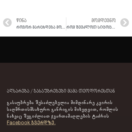
ᲬᲘᲜᲐ
ᲛᲝᲛᲓᲔᲕᲜᲝ
როგორ მარცხდება მოწყინების ვნება? I ამონარიდი შეხვედრიდან 13.07.2023
რომ შევძლოთ სიცოცხლე ქრისტესთან ერთად I 10.09.2023
აღსარება / გასაუბრებები მამა თეოდორესთან
გასაუბრება შესაძლებელია მიმდინარე კვირის
საღმრთისმსახურო განრიგის მიხედვით, რომლის
ნახვაც შეგიძლიათ ჯვართამაღლების ტაძრის
Facebook გვერდზე.