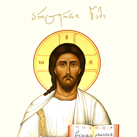
საწყისი გვერდი
ვიდეო ჩანაწერები
ამბიონის ქადაგებები
საჯარო შეხვედრები
ლექციები
სატელევიზიო გადაცემები
სხვა
ამონარიდები
ვიდეოამონარიდები
ტექსტური ამონარიდები
YouTube Shorts
სიახლეები
აუდიო ჩანაწერები