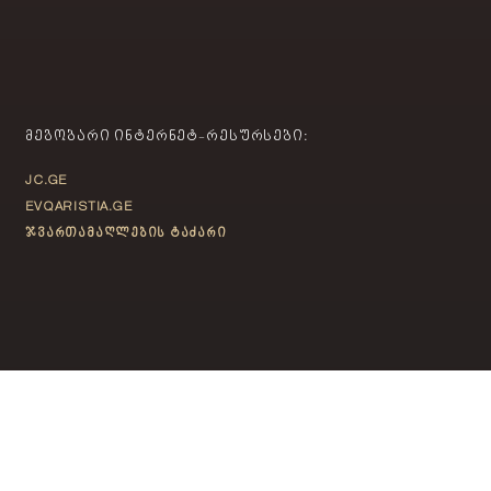
ᲛᲔᲒᲝᲑᲐᲠᲘ ᲘᲜᲢᲔᲠᲜᲔᲢ-ᲠᲔᲡᲣᲠᲡᲔᲑᲘ:
JC.GE
EVQARISTIA.GE
ჯვართამაღლების ტაძარი
ᲙᲝᲜᲢᲐᲥᲢᲘ
თბილისი, საბურთალო,