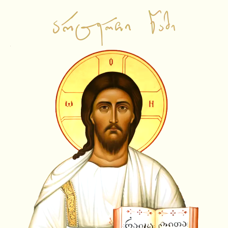
საწყისი გვერდი
ვიდეო ჩანაწერები
ამბიონის ქადაგებები
საჯარო შეხვედრები
ლექციები
სატელევიზიო გადაცემები
სხვა
ამონარიდები
ვიდეოამონარიდები
ტექსტური ამონარიდები
YouTube Shorts
სიახლეები
აუდიო ჩანაწერები