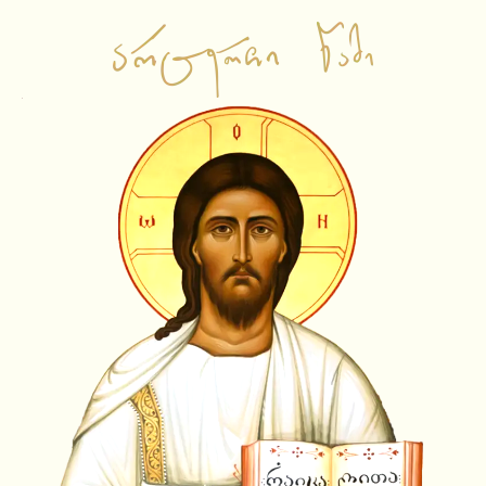
საწყისი გვერდი
ვიდეო ჩანაწერები
ამბიონის ქადაგებები
საჯარო შეხვედრები
ლექციები
სატელევიზიო გადაცემები
სხვა
ამონარიდები
ვიდეოამონარიდები
ტექსტური ამონარიდები
YouTube Shorts
სიახლეები
აუდიო ჩანაწერები