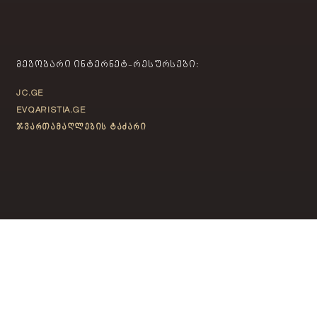
ᲛᲔᲒᲝᲑᲐᲠᲘ ᲘᲜᲢᲔᲠᲜᲔᲢ-ᲠᲔᲡᲣᲠᲡᲔᲑᲘ:
JC.GE
EVQARISTIA.GE
ჯვართამაღლების ტაძარი
ᲙᲝᲜᲢᲐᲥᲢᲘ
თბილისი, საბურთალო,
ფანასკერტელ-ციციშვილის ქ. N14
info@jc.ge