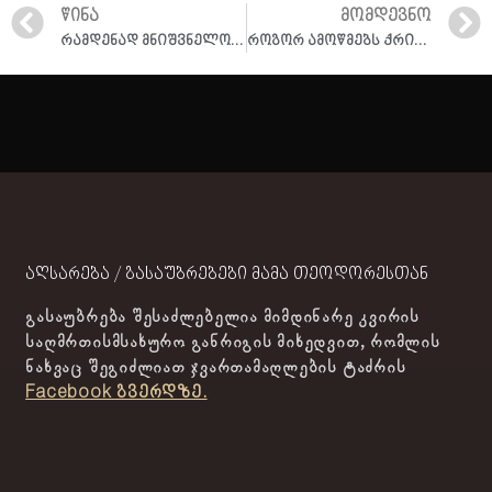
ᲬᲘᲜᲐ
ᲛᲝᲛᲓᲔᲕᲜᲝ
რამდენად მნიშვნელოვანია უზაკველობა სულიერ ცხოვრებაში? I ამონარიდი ქადაგებიდან 24.03.2024
როგორ ამოწმებს ქრისტიანი საკუთარ თავს? I ამონარიდი ქადაგებიდან 24.03.2024
აღსარება / გასაუბრებები მამა თეოდორესთან
გასაუბრება შესაძლებელია მიმდინარე კვირის
საღმრთისმსახურო განრიგის მიხედვით, რომლის
ნახვაც შეგიძლიათ ჯვართამაღლების ტაძრის
Facebook გვერდზე.