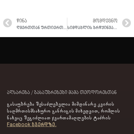
ᲬᲘᲜᲐ
ᲛᲝᲛᲓᲔᲕᲜᲝ
ღმერთთან ურთიერთობის მიზეზები ჩვენში I ამონარიდი ქადაგებიდან 19.07.2022
სიმდაბლის ბრწყინვალება I ამონარიდი ქადაგებიდან 07.03.2021
აღსარება / გასაუბრებები მამა თეოდორესთან
გასაუბრება შესაძლებელია მიმდინარე კვირის
საღმრთისმსახურო განრიგის მიხედვით, რომლის
ნახვაც შეგიძლიათ ჯვართამაღლების ტაძრის
Facebook გვერდზე.