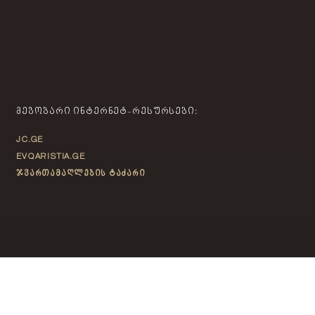
ᲛᲔᲒᲝᲑᲐᲠᲘ ᲘᲜᲢᲔᲠᲜᲔᲢ-ᲠᲔᲡᲣᲠᲡᲔᲑᲘ:
JC.GE
EVQARISTIA.GE
ჯვართამაღლების ტაძარი
ᲙᲝᲜᲢᲐᲥᲢᲘ