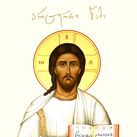
საწყისი გვერდი
ვიდეო ჩანაწერები
ამბიონის ქადაგებები
საჯარო შეხვედრები
ლექციები
სატელევიზიო გადაცემები
სხვა
ამონარიდები
ვიდეოამონარიდები
ტექსტური ამონარიდები
YouTube Shorts
სიახლეები
აუდიო ჩანაწერები