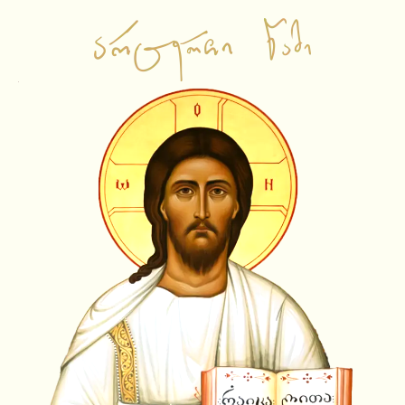
საწყისი გვერდი
ვიდეო ჩანაწერები
ამბიონის ქადაგებები
საჯარო შეხვედრები
ლექციები
სატელევიზიო გადაცემები
სხვა
ამონარიდები