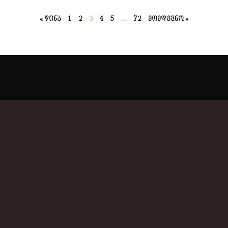
« წინა
1
2
3
4
5
…
72
მომდევნო »